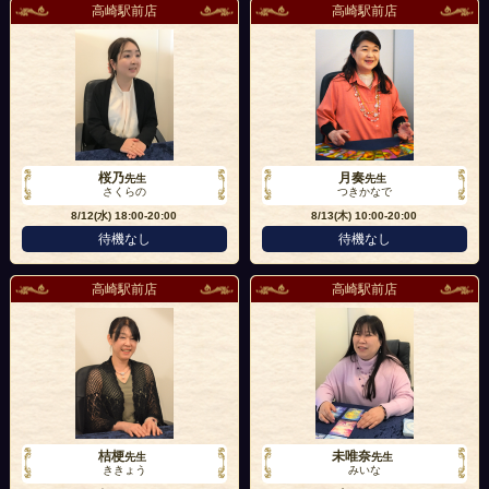
高崎駅前店
高崎駅前店
桜乃
月奏
先生
先生
さくらの
つきかなで
8/12(水)
18:00-20:00
8/13(木)
10:00-20:00
待機なし
待機なし
高崎駅前店
高崎駅前店
桔梗
未唯奈
先生
先生
ききょう
みいな