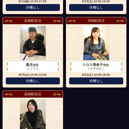
8/14(金)
10:00-17:00
8/15(土)
10:00-19:00
待機なし
待機なし
高崎駅前店
高崎駅前店
風天
クロス美奈子
先生
先生
ふうてん
くろすみなこ
8/15(土)
10:00-14:00
8/22(土)
10:00-18:00
待機なし
待機なし
高崎駅前店