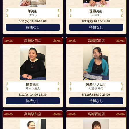
羊
珠織
先生
先生
ひつじ
しゅおり
8/11(火)
10:00-18:00
8/11(火)
10:00-14:00
待機なし
待機なし
高崎駅前店
高崎駅前店
龍音
波希リノ
先生
先生
りゅうおん
なみきりの
8/11(火)
14:00-19:30
8/11(火)
15:00-20:00
待機なし
待機なし
高崎駅前店
高崎駅前店