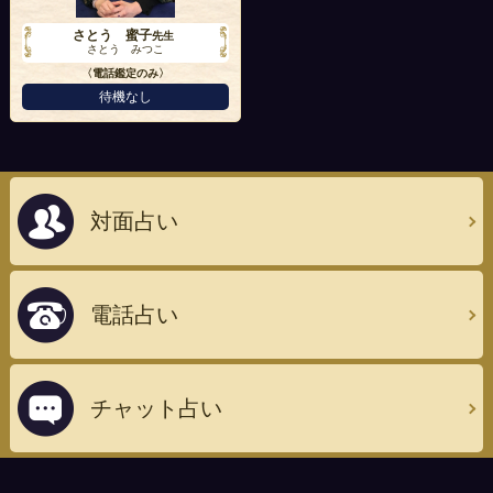
さとう 蜜子
先生
さとう みつこ
〈電話鑑定のみ〉
待機なし
対面占い
電話占い
チャット占い