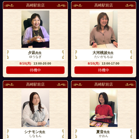
高崎駅前店
高崎駅前店
夕凪
大河桃波
先生
先生
ゆうなぎ
たいがももは
8/10(月)
13:00-20:00
8/10(月)
13:00-17:00
待機中
待機中
高崎駅前店
高崎駅前店
シナモン
夏音
先生
先生
しなもん
かおん