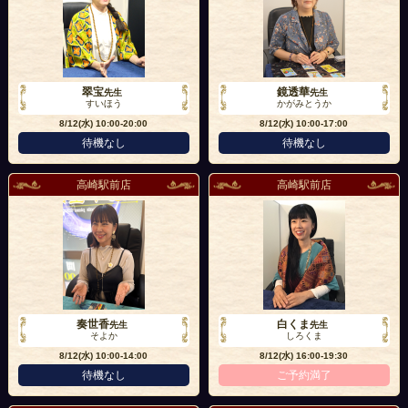
翠宝
鏡透華
先生
先生
すいほう
かがみとうか
8/12(水)
10:00-20:00
8/12(水)
10:00-17:00
待機なし
待機なし
高崎駅前店
高崎駅前店
奏世香
白くま
先生
先生
そよか
しろくま
8/12(水)
10:00-14:00
8/12(水)
16:00-19:30
待機なし
ご予約満了