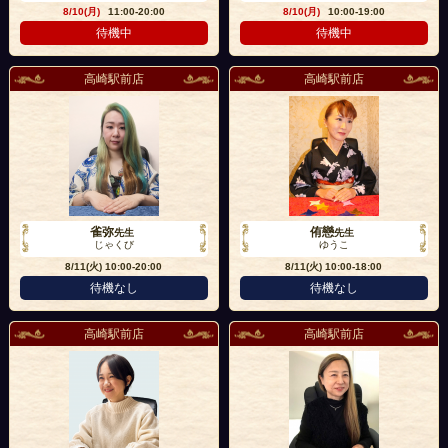
8/10(月)
11:00-20:00
8/10(月)
10:00-19:00
待機中
待機中
高崎駅前店
高崎駅前店
雀弥
侑戀
先生
先生
じゃくび
ゆうこ
8/11(火)
10:00-20:00
8/11(火)
10:00-18:00
待機なし
待機なし
高崎駅前店
高崎駅前店